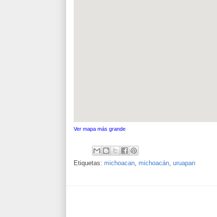
Ver mapa más grande
Etiquetas:
michoacan
,
michoacán
,
uruapan