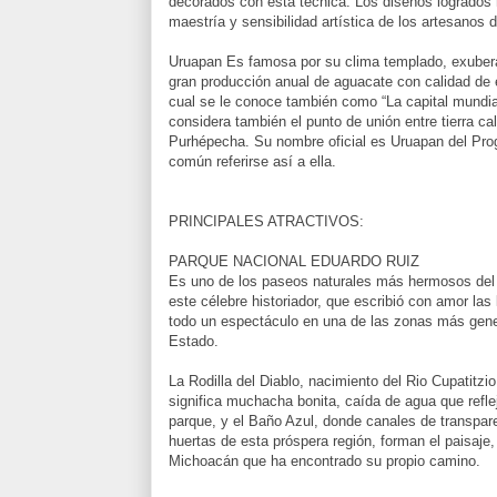
decorados con esta técnica. Los diseños logrados r
maestría y sensibilidad artística de los artesanos 
Uruapan Es famosa por su clima templado, exubera
gran producción anual de aguacate con calidad de e
cual se le conoce también como “La capital mundia
considera también el punto de unión entre tierra ca
Purhépecha. Su nombre oficial es Uruapan del Pro
común referirse así a ella.
PRINCIPALES ATRACTIVOS:
PARQUE NACIONAL EDUARDO RUIZ
Es uno de los paseos naturales más hermosos del
este célebre historiador, que escribió con amor las
todo un espectáculo en una de las zonas más gene
Estado.
La Rodilla del Diablo, nacimiento del Rio Cupatitzi
significa muchacha bonita, caída de agua que refle
parque, y el Baño Azul, donde canales de transpare
huertas de esta próspera región, forman el paisaje,
Michoacán que ha encontrado su propio camino.