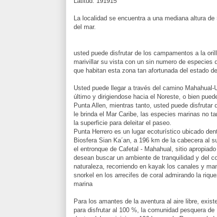
Latitud: 191915
La localidad se encuentra a una mediana altura de 
del mar.
usted puede disfrutar de los campamentos a la oril
marivillar su vista con un sin numero de especies 
que habitan esta zona tan afortunada del estado d
Usted puede llegar a través del camino Mahahual-
último y dirigiendose hacia el Noreste, o bien pued
Punta Allen, mientras tanto, usted puede disfrutar 
le brinda el Mar Caribe, las especies marinas no ta
la superficie para deleitar el paseo.
Punta Herrero es un lugar ecoturístico ubicado den
Biosfera Sian Ka´an, a 196 km de la cabecera al s
el entronque de Cafetal - Mahahual, sitio apropiad
desean buscar un ambiente de tranquilidad y del co
naturaleza, recorriendo en kayak los canales y man
snorkel en los arrecifes de coral admirando la rique
marina
Para los amantes de la aventura al aire libre, exist
para disfrutar al 100 %, la comunidad pesquera de