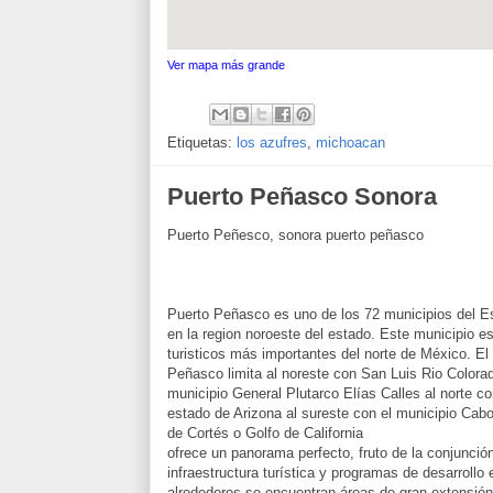
Ver mapa más grande
Etiquetas:
los azufres
,
michoacan
Puerto Peñasco Sonora
Puerto Peñesco, sonora puerto peñasco
Puerto Peñasco es uno de los 72 municipios del E
en la region noroeste del estado. Este municipio e
turisticos más importantes del norte de México. El
Peñasco limita al noreste con San Luis Rio Colorad
municipio General Plutarco Elías Calles al norte con
estado de Arizona al sureste con el municipio Cabo
de Cortés o Golfo de California
ofrece un panorama perfecto, fruto de la conjunción
infraestructura turística y programas de desarrollo
alrededores se encuentran áreas de gran extensió