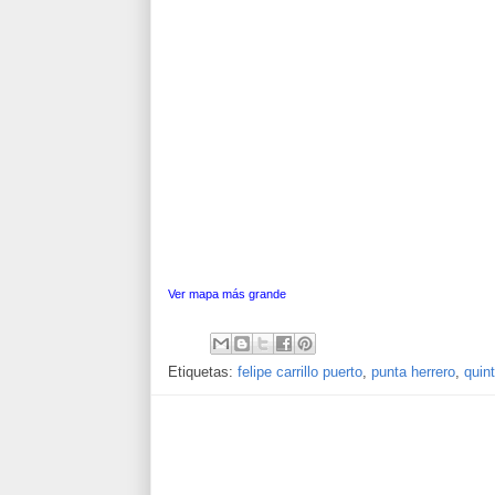
Ver mapa más grande
Etiquetas:
felipe carrillo puerto
,
punta herrero
,
quin