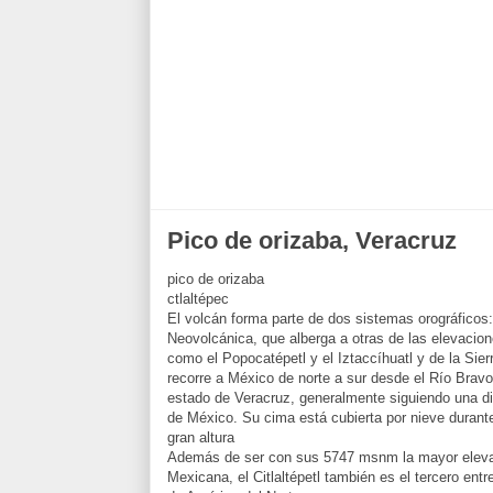
Pico de orizaba, Veracruz
pico de orizaba
ctlaltépec
El volcán forma parte de dos sistemas orográficos: 
Neovolcánica, que alberga a otras de las elevacio
como el Popocatépetl y el Iztaccíhuatl y de la Sier
recorre a México de norte a sur desde el Río Bravo
estado de Veracruz, generalmente siguiendo una dir
de México. Su cima está cubierta por nieve durante
gran altura
Además de ser con sus 5747 msnm la mayor eleva
Mexicana, el Citlaltépetl también es el tercero ent