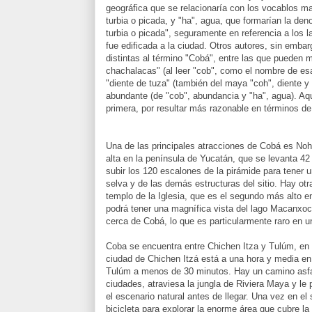
geográfica que se relacionaría con los vocablos ma
turbia o picada, y "ha", agua, que formarían la de
turbia o picada", seguramente en referencia a los l
fue edificada a la ciudad. Otros autores, sin emba
distintas al término "Cobá", entre las que pueden 
chachalacas" (al leer "cob", como el nombre de esa
"diente de tuza" (también del maya "coh", diente y
abundante (de "cob", abundancia y "ha", agua). A
primera, por resultar más razonable en términos de l
Una de las principales atracciones de Cobá es No
alta en la península de Yucatán, que se levanta 4
subir los 120 escalones de la pirámide para tener un
selva y de las demás estructuras del sitio. Hay otr
templo de la Iglesia, que es el segundo más alto e
podrá tener una magnífica vista del lago Macanxoc
cerca de Cobá, lo que es particularmente raro en 
Coba se encuentra entre Chichen Itza y Tulúm, en 
ciudad de Chichen Itzá está a una hora y media en
Tulúm a menos de 30 minutos. Hay un camino asf
ciudades, atraviesa la jungla de Riviera Maya y le 
el escenario natural antes de llegar. Una vez en el 
bicicleta para explorar la enorme área que cubre la