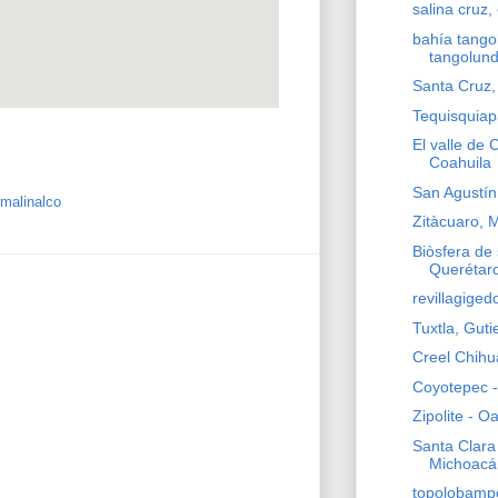
salina cruz,
bahía tango
tangolun
Santa Cruz,
Tequisquiap
El valle de 
Coahuila
San Agustín
malinalco
Zitàcuaro, 
Biòsfera de 
Querétar
revillagiged
Tuxtla, Guti
Creel Chih
Coyotepec -
Zipolite - O
Santa Clara 
Michoacá
topolobampo