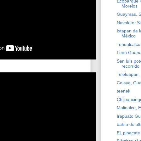
Ecoparque 
Morelos
Guaymas, S
Navolato, S
Ixtapan de l
México
Tehualcalco
León Guana
San luis pot
recorrido
Teloloapan,
Celaya, Gua
teenek
Chilpancing
Malinalco, 
Irapuato Gu
bahía de alt
EL pinacate