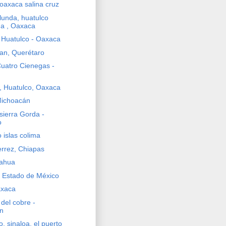
 oaxaca salina cruz
lunda, huatulco
da , Oaxaca
 Huatulco - Oaxaca
an, Querétaro
Cuatro Cienegas -
, Huatulco, Oaxaca
Michoacán
sierra Gorda -
o
o islas colima
errez, Chiapas
uahua
 Estado de México
axaca
del cobre -
n
, sinaloa, el puerto