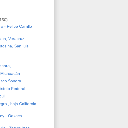
150)
o - Felipe Carrillo
zaba, Veracruz
tosina, San luis
onora,
 Michoacán
asco Sonora
istrito Federal
bul
ro , baja California
ey - Oaxaca
oria - Tamaulipas