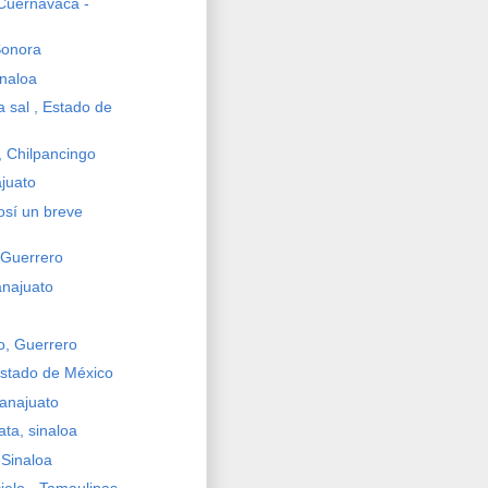
Cuernavaca -
onora
inaloa
a sal , Estado de
, Chilpancingo
juato
osí un breve
 Guerrero
najuato
o, Guerrero
Estado de México
anajuato
ata, sinaloa
 Sinaloa