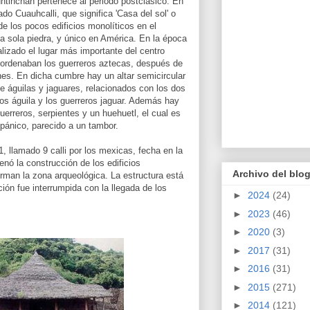
htinchan pertenece al periodo postclásico. En
mado Cuauhcalli, que significa 'Casa del sol' o
de los pocos edificios monolíticos en el
na sola piedra, y único en América. En la época
alizado el lugar más importante del centro
ordenaban los guerreros aztecas, después de
nes. En dicha cumbre hay un altar semicircular
e águilas y jaguares, relacionados con los dos
ros águila y los guerreros jaguar. Además hay
erreros, serpientes y un huehuetl, el cual es
pánico, parecido a un tambor.
1, llamado 9 calli por los mexicas, fecha en la
nó la construcción de los edificios
Archivo del blo
rman la zona arqueológica. La estructura está
ión fue interrumpida con la llegada de los
►
2024
(24)
►
2023
(46)
►
2020
(3)
►
2017
(31)
►
2016
(31)
►
2015
(271)
►
2014
(121)