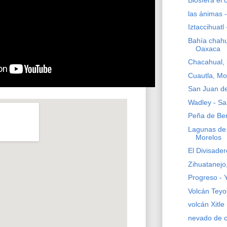
Biòsfera el 
las ánimas -
Iztaccihuatl
Bahía chahu
Oaxaca
Chacahual, 
Cuautla, Mo
San Juan de
Wadley - Sa
Peña de Ber
Lagunas de
Morelos
El Divisade
Zihuatanejo
Progreso - 
Volcán Teyot
volcán Xitle
nevado de c