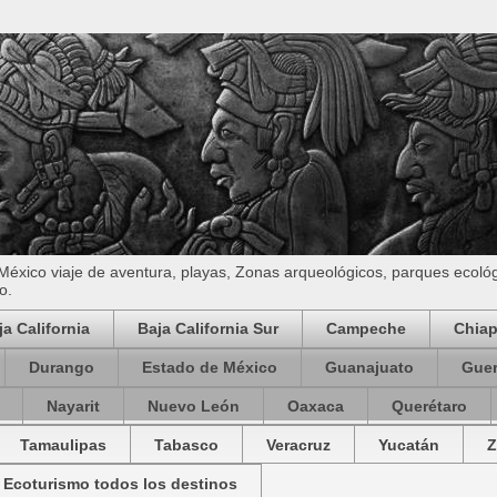
 México viaje de aventura, playas, Zonas arqueológicos, parques ecol
o.
ja California
Baja California Sur
Campeche
Chia
Durango
Estado de México
Guanajuato
Guer
Nayarit
Nuevo León
Oaxaca
Querétaro
Tamaulipas
Tabasco
Veracruz
Yucatán
Z
Ecoturismo todos los destinos