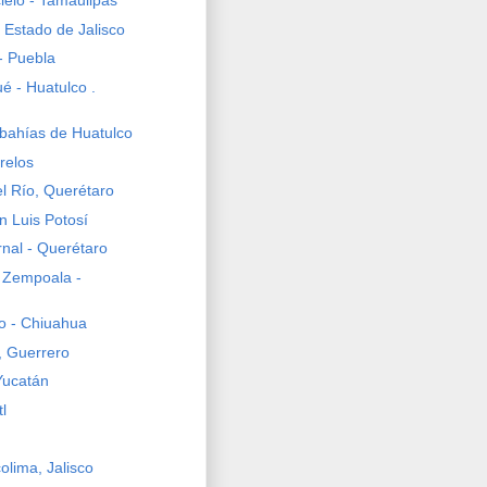
cielo - Tamaulipas
 Estado de Jalisco
 - Puebla
é - Huatulco .
bahías de Huatulco
relos
l Río, Querétaro
n Luis Potosí
nal - Querétaro
 Zempoala -
ro - Chiuahua
, Guerrero
Yucatán
l
olima, Jalisco