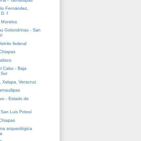
dio Fernández,
D. f
 Morelos
as Golondrinas - San
sí
istrito federal
Chiapas
alisco
l Cabo - Baja
 Sur
, Xalapa, Veracruz
amauilipas
avo - Estado de
San Luis Potosí
Chiapas
na arqueológica
a