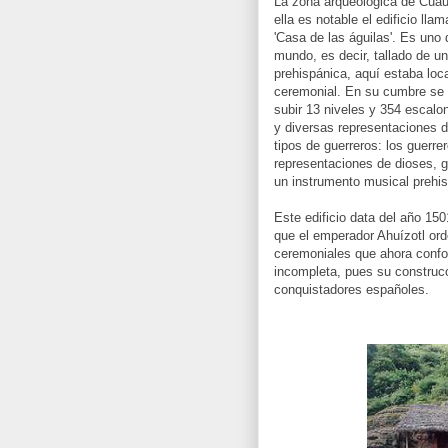
La zona arqueológica de Cuau
ella es notable el edificio lla
'Casa de las águilas'. Es uno 
mundo, es decir, tallado de u
prehispánica, aquí estaba loc
ceremonial. En su cumbre se 
subir 13 niveles y 354 escalo
y diversas representaciones d
tipos de guerreros: los guerre
representaciones de dioses, gu
un instrumento musical prehis
Este edificio data del año 150
que el emperador Ahuízotl orde
ceremoniales que ahora confo
incompleta, pues su construcc
conquistadores españoles.