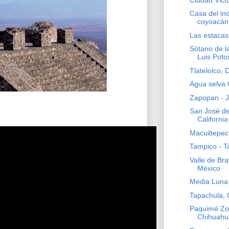
Casa del in
coyoacán 
Las estacas
Sótano de l
Luis Poto
Tlatelolco, D
Agua selva 
Zapopan - J
San José de
California
Macuiltepec
Tampico - T
Valle de Br
México
Media Luna 
Tapachula, 
Paquimé Zo
Chihuahu