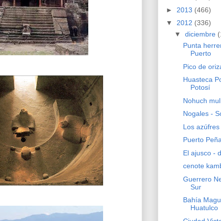
►
2013
(466)
▼
2012
(336)
▼
diciembre
(
Punta herrer
Puerto
Pico de ori
Huasteca Po
Potosí
Nohuch mul
Nogales - S
Los azúfres
Puerto Peñ
El ajusco - d
cenote kam
Guerrero Neg
Sur
Bahía Magu
Huatulco
Ciudad Vict