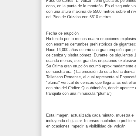
Paso de Cortés. El volcán tiene glaciares perennes
cono, en la punta de la montaña. Es el segundo v
con una altura máxima de 5500 metros sobre el niv
del Pico de Orizaba con 5610 metros
Fecha de erupción
Ha tenido por lo menos cuatro erupciones explosiv
con enormes derrumbes prehistóricos de gigantesc
Hace 14,000 años ocurrió una gran erupción que pr
de ceniza y piedra pómez. Durante los siguientes 
cuando menos, seis grandes erupciones explosiva
Su última gran erupción ocurrió aproximadamente e
de nuestra era. ( La precisión de esta fecha deriva 
Telleriano Remense, el cual representa al Popocat
"pluma" vertical de cenizas que llega a las estrella
con otro del Códice Quauhtinchán, donde aparece 
tranquila con una minúscula "pluma")
Esta imagen, actualizada cada minuto, muestra el f
incluyendo el glaciar. Intensos nublados o proble
en ocasiones impedir la visibilidad del volcán