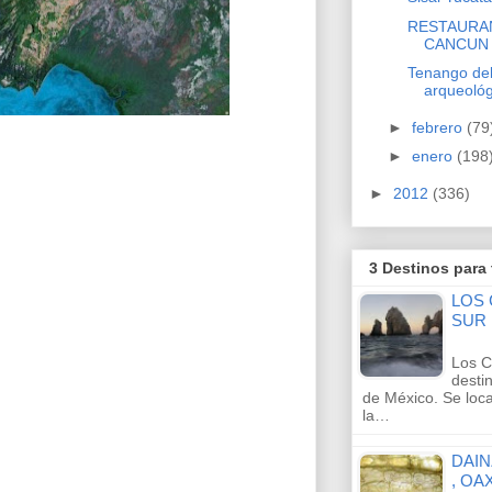
RESTAURA
CANCUN
Tenango del
arqueológ
►
febrero
(79
►
enero
(198
►
2012
(336)
3 Destinos para
LOS 
SUR
Los C
desti
de México. Se loca
la…
DAIN
, OA