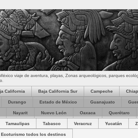
 México viaje de aventura, playas, Zonas arqueológicos, parques ecol
o.
ja California
Baja California Sur
Campeche
Chia
Durango
Estado de México
Guanajuato
Guer
Nayarit
Nuevo León
Oaxaca
Querétaro
Tamaulipas
Tabasco
Veracruz
Yucatán
Z
Ecoturismo todos los destinos