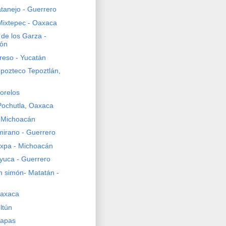
atanejo - Guerrero
Mixtepec - Oaxaca
 de los Garza -
ón
reso - Yucatán
epozteco Tepoztlán,
orelos
Pochutla, Oaxaca
- Michoacán
mirano - Guerrero
xpa - Michoacán
yuca - Guerrero
n simón- Matatán -
Oaxaca
ltún
iapas