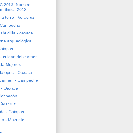
C 2013: Nuestra
n fílmica 2012...
la torre - Veracruz
 Campeche
ahuclilla - oaxaca
ona arqueológica
 Chiapas
 - cuidad del carmen
sla Mujeres
lotepec - Oaxaca
 Carmen - Campeche
 - Oaxaca
Michoacán
 Veracruz
ada - Chiapas
ta - Mazunte
án