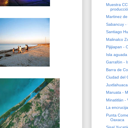
Muestra CC
producció
Martinez de 
Sabancuy -
Santiago Hu
Malinalco Z
Pijijiapan -
Isla aguada
Garrafón - I
Barra de Co
Ciudad del
Juxtlahuaca
Maruata - 
Minatitlán -
La encrucij
Punta Come
Oaxaca
Sisal Yucat