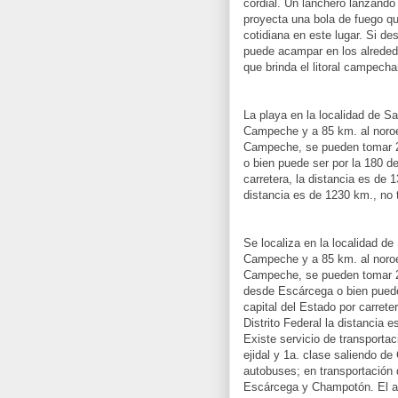
cordial. Un lanchero lanzando 
proyecta una bola de fuego qu
cotidiana en este lugar. Si de
puede acampar en los alreded
que brinda el litoral campech
La playa en la localidad de S
Campeche y a 85 km. al noroe
Campeche, se pueden tomar 2
o bien puede ser por la 180 d
carretera, la distancia es de 1
distancia es de 1230 km., no 
Se localiza en la localidad d
Campeche y a 85 km. al noroe
Campeche, se pueden tomar 2 
desde Escárcega o bien puede
capital del Estado por carreter
Distrito Federal la distancia 
Existe servicio de transportac
ejidal y 1a. clase saliendo d
autobuses; en transportación 
Escárcega y Champotón. El atr