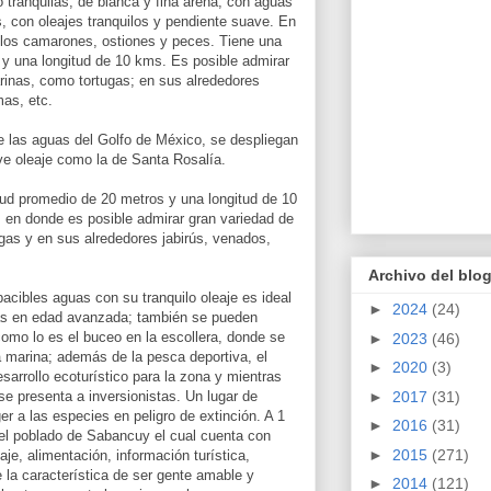
tranquilas, de blanca y fina arena, con aguas
, con oleajes tranquilos y pendiente suave. En
 los camarones, ostiones y peces. Tiene una
y una longitud de 10 kms. Es posible admirar
rinas, como tortugas; en sus alrededores
mas, etc.
re las aguas del Golfo de México, se despliegan
ve oleaje como la de Santa Rosalía.
ud promedio de 20 metros y una longitud de 10
 en donde es posible admirar gran variedad de
gas y en sus alrededores jabirús, venados,
Archivo del blo
acibles aguas con su tranquilo oleaje es ideal
►
2024
(24)
as en edad avanzada; también se pueden
como lo es el buceo en la escollera, donde se
►
2023
(46)
 marina; además de la pesca deportiva, el
►
2020
(3)
sarrollo ecoturístico para la zona y mientras
►
2017
(31)
 se presenta a inversionistas. Un lugar de
er a las especies en peligro de extinción. A 1
►
2016
(31)
 el poblado de Sabancuy el cual cuenta con
►
2015
(271)
aje, alimentación, información turística,
 la característica de ser gente amable y
►
2014
(121)