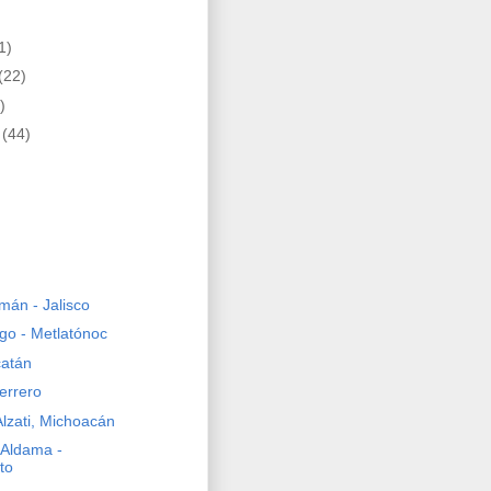
1)
(22)
)
e
(44)
án - Jalisco
ngo - Metlatónoc
catán
errero
Alzati, Michoacán
 Aldama -
to