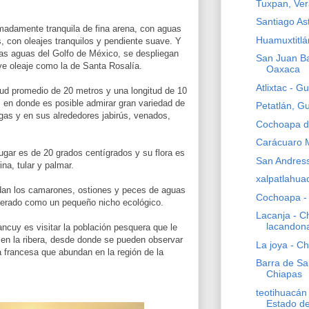
Tuxpan, Ver
Santiago As
adamente tranquila de fina arena, con aguas
Huamuxtitlá
, con oleajes tranquilos y pendiente suave. Y
 las aguas del Golfo de México, se despliegan
San Juan Ba
ve oleaje como la de Santa Rosalía.
Oaxaca
Atlixtac - G
ud promedio de 20 metros y una longitud de 10
 en donde es posible admirar gran variedad de
Petatlán, G
gas y en sus alrededores jabirús, venados,
Cochoapa d
Carácuaro 
ugar es de 20 grados centígrados y su flora es
San Andres
na, tular y palmar.
xalpatlahua
dan los camarones, ostiones y peces de aguas
Cochoapa -
iderado como un pequeño nicho ecológico.
Lacanja - C
lacandon
ancuy es visitar la población pesquera que le
 en la ribera, desde donde se pueden observar
La joya - C
a francesa que abundan en la región de la
Barra de Sa
Chiapas
teotihuacán
Estado d