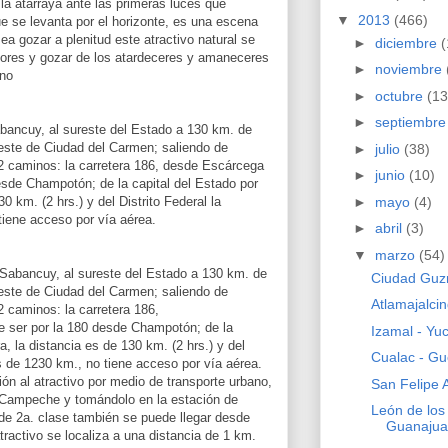
la atarraya ante las primeras luces que
▼
2013
(466)
e se levanta por el horizonte, es una escena
sea gozar a plenitud este atractivo natural se
►
diciembre
(
ores y gozar de los atardeceres y amaneceres
►
noviembre
ano
►
octubre
(13
►
septiembr
abancuy, al sureste del Estado a 130 km. de
ste de Ciudad del Carmen; saliendo de
►
julio
(38)
 caminos: la carretera 186, desde Escárcega
►
junio
(10)
esde Champotón; de la capital del Estado por
►
mayo
(4)
30 km. (2 hrs.) y del Distrito Federal la
tiene acceso por vía aérea.
►
abril
(3)
▼
marzo
(54)
e Sabancuy, al sureste del Estado a 130 km. de
Ciudad Guzm
ste de Ciudad del Carmen; saliendo de
Atlamajalci
caminos: la carretera 186,
 ser por la 180 desde Champotón; de la
Izamal - Yu
a, la distancia es de 130 km. (2 hrs.) y del
Cualac - Gu
es de 1230 km., no tiene acceso por vía aérea.
ión al atractivo por medio de transporte urbano,
San Felipe 
e Campeche y tomándolo en la estación de
León de los
de 2a. clase también se puede llegar desde
Guanajua
activo se localiza a una distancia de 1 km.