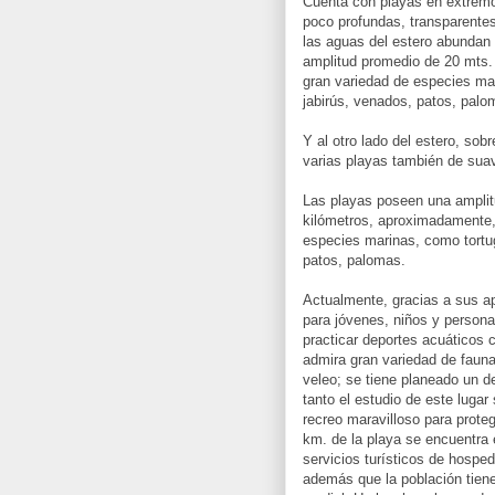
Cuenta con playas en extremo 
poco profundas, transparentes
las aguas del estero abundan
amplitud promedio de 20 mts. 
gran variedad de especies ma
jabirús, venados, patos, palo
Y al otro lado del estero, sob
varias playas también de sua
Las playas poseen una amplit
kilómetros, aproximadamente,
especies marinas, como tortu
patos, palomas.
Actualmente, gracias a sus ap
para jóvenes, niños y person
practicar deportes acuáticos 
admira gran variedad de fauna
veleo; se tiene planeado un de
tanto el estudio de este lugar
recreo maravilloso para proteg
km. de la playa se encuentra
servicios turísticos de hosped
además que la población tiene