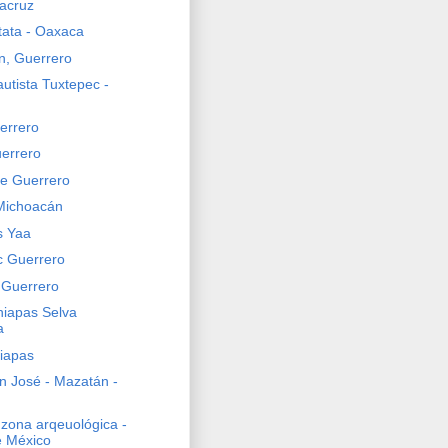
acruz
tata - Oaxaca
n, Guerrero
utista Tuxtepec -
uerrero
uerrero
e Guerrero
Michoacán
s Yaa
c Guerrero
 Guerrero
hiapas Selva
a
hiapas
n José - Mazatán -
 zona arqeuológica -
e México