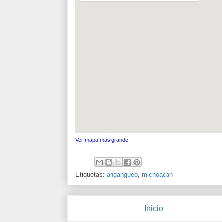
Ver mapa más grande
Etiquetas:
angangueo
,
michoacan
Inicio